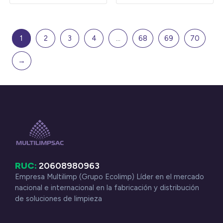
1
2
3
4
…
68
69
70
→
RUC:
20608980963
Empresa Multilimp (Grupo Ecolimp) Líder en el mercado
nacional e internacional en la fabricación y distribución
de soluciones de limpieza