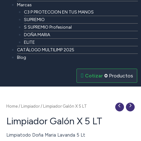
Marcas
C3 P PROTECCION EN TUS MANOS
SUPREMIO
S SUPREMIO Profesional
DOÑA MARIA
ELITE
CATÁLOGO MULTILIMP 2025
Blog
0
Productos
Home
/
Limpiador
/ Limpiador Galón X 5 LT
Limpiador Galón X 5 LT
Limpiatodo Doña Maria Lavanda 5 Lt