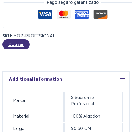
sin
Pago seguro garantizado
mango
quantity
SKU:
MOP-PROFESIONAL
Cotizar
Additional information
S Supremio
Marca
Profesional
Material
100% Algodon
Largo
90.50 CM