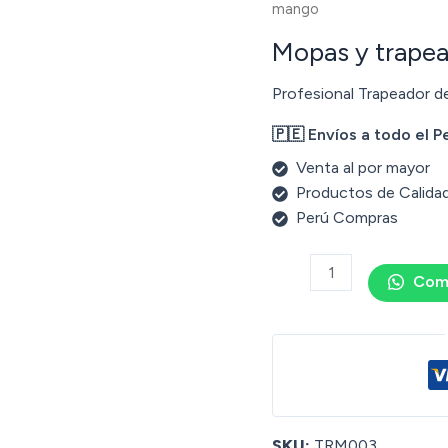
mango
Mopas y trape
Profesional Trapeador d
🇵🇪 Envíos a todo el P
Venta al por mayor
Productos de Calida
Perú Compras
Com
SKU:
TRM003