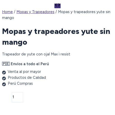
Home
/
Mopas y Trapeadores
/ Mopas y trapeadores yute sin
mango
Mopas y trapeadores yute sin
mango
Trapeador de yute con ojal Max i resist
🇵🇪 Envíos a todo el Perú
Venta al por mayor
Productos de Calidad
Perú Compras
Mopas
y
trapeadores
yute