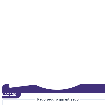
sin
mango
quantity
Comprar
Pago seguro garantizado