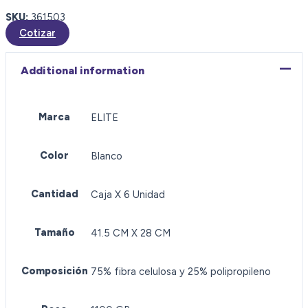
SKU:
361503
Cotizar
Additional information
Marca
ELITE
Color
Blanco
Cantidad
Caja X 6 Unidad
Tamaño
41.5 CM X 28 CM
Composición
75% fibra celulosa y 25% polipropileno