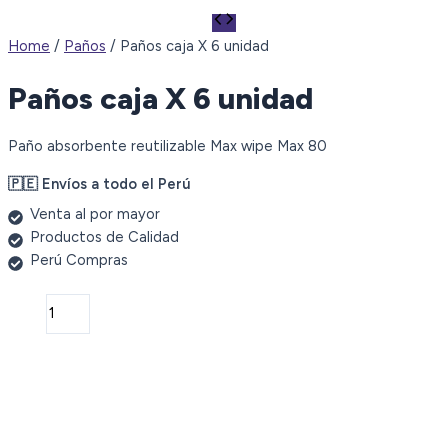
Home
/
Paños
/ Paños caja X 6 unidad
Paños caja X 6 unidad
Paño absorbente reutilizable Max wipe Max 80
🇵🇪 Envíos a todo el Perú
Venta al por mayor
Productos de Calidad
Perú Compras
Paños
caja
X
6
unidad
quantity