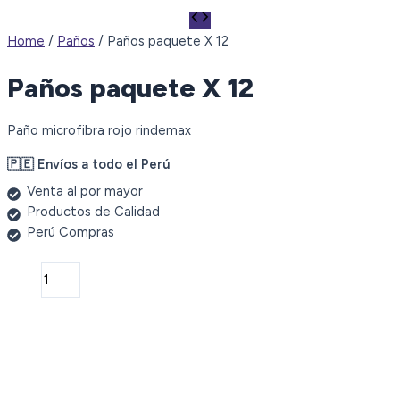
Home
/
Paños
/ Paños paquete X 12
Paños paquete X 12
Paño microfibra rojo rindemax
🇵🇪 Envíos a todo el Perú
Venta al por mayor
Productos de Calidad
Perú Compras
Paños
paquete
X
12
quantity