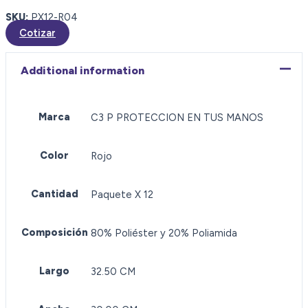
SKU:
PX12-R04
Cotizar
Additional information
Marca
C3 P PROTECCION EN TUS MANOS
Color
Rojo
Cantidad
Paquete X 12
Composición
80% Poliéster y 20% Poliamida
Largo
32.50 CM