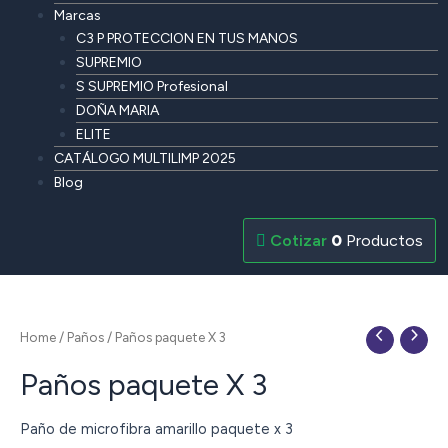
Marcas
C3 P PROTECCION EN TUS MANOS
SUPREMIO
S SUPREMIO Profesional
DOÑA MARIA
ELITE
CATÁLOGO MULTILIMP 2025
Blog
0
Productos
Home
/
Paños
/ Paños paquete X 3
Paños paquete X 3
Paño de microfibra amarillo paquete x 3