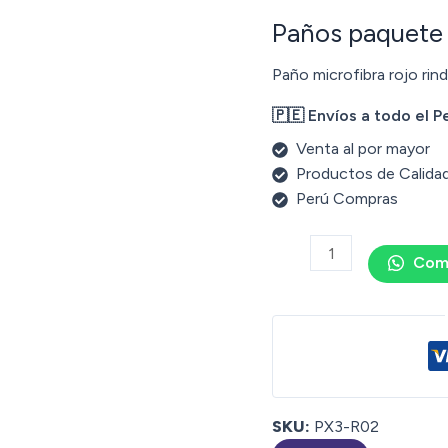
Paños paquete 
Paño microfibra rojo ri
🇵🇪 Envíos a todo el P
Venta al por mayor
Productos de Calida
Perú Compras
Com
SKU:
PX3-R02