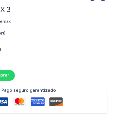
X 3
ndemax
erú
d
prar
Pago seguro garantizado