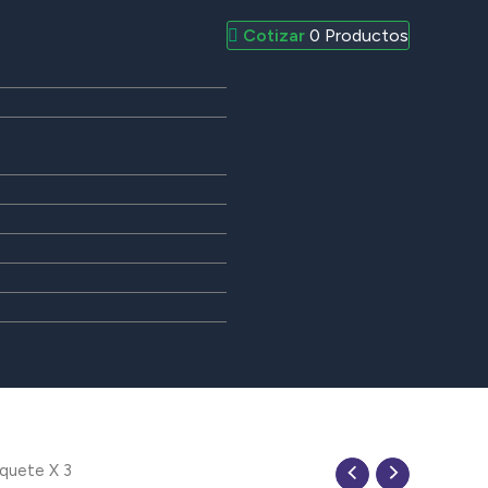
0
Productos
quete X 3