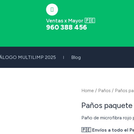
Ventas x Mayor 🇵🇪
960 388 456
ÁLOGO MULTILIMP 2025
Blog
Home
/
Paños
/ Paños pa
Paños paquete
Paño de microfibra rojo
🇵🇪 Envíos a todo el P