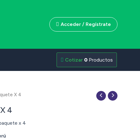
Acceder / Regístrate
0
Productos
quete X 4
 X 4
 paquete x 4
erú