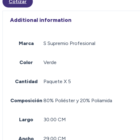
Cotizar
Additional information
Marca
S Supremio Profesional
Color
Verde
Cantidad
Paquete X 5
Composición
80% Poliéster y 20% Poliamida
Largo
30.00 CM
Ancho
29.00 CM