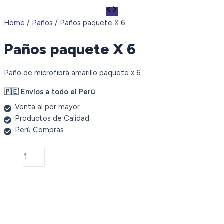
Home
/
Paños
/ Paños paquete X 6
Paños paquete X 6
Paño de microfibra amarillo paquete x 6
🇵🇪 Envíos a todo el Perú
Venta al por mayor
Productos de Calidad
Perú Compras
Paños
paquete
X
6
quantity