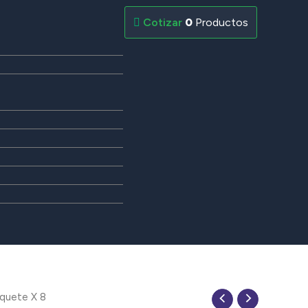
0
Productos
quete X 8