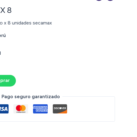
 X 8
so x 8 unidades secamax
erú
d
prar
Pago seguro garantizado