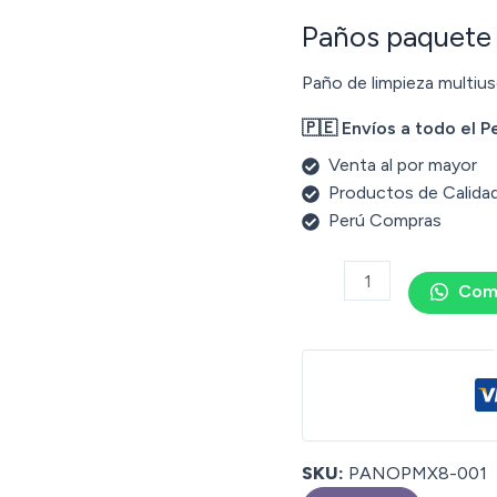
Paños paquete
Paño de limpieza multiu
🇵🇪 Envíos a todo el P
Venta al por mayor
Productos de Calida
Perú Compras
Com
SKU:
PANOPMX8-001