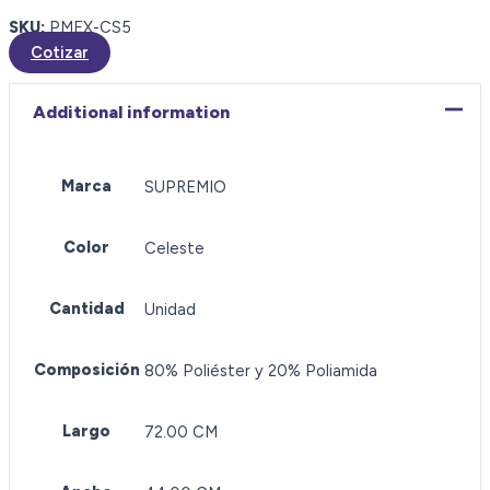
SKU:
PMEX-CS5
Cotizar
Additional information
Marca
SUPREMIO
Color
Celeste
Cantidad
Unidad
Composición
80% Poliéster y 20% Poliamida
Largo
72.00 CM