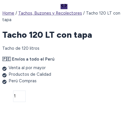
Home
/
Tachos, Buzones y Recolectores
/ Tacho 120 LT con
tapa
Tacho 120 LT con tapa
Tacho de 120 litros
🇵🇪 Envíos a todo el Perú
Venta al por mayor
Productos de Calidad
Perú Compras
Tacho
120
LT
con
tapa
quantity