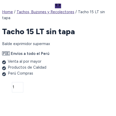
Home
/
Tachos, Buzones y Recolectores
/ Tacho 15 LT sin
tapa
Tacho 15 LT sin tapa
Balde exprimidor supermax
🇵🇪 Envíos a todo el Perú
Venta al por mayor
Productos de Calidad
Perú Compras
Tacho
15
LT
sin
tapa
quantity