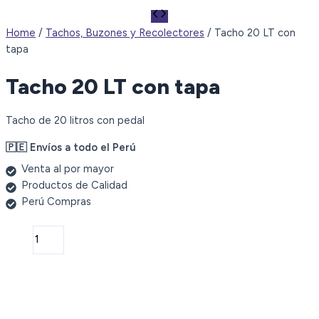
Home
/
Tachos, Buzones y Recolectores
/ Tacho 20 LT con
tapa
Tacho 20 LT con tapa
Tacho de 20 litros con pedal
🇵🇪 Envíos a todo el Perú
Venta al por mayor
Productos de Calidad
Perú Compras
Tacho
20
LT
con
tapa
quantity