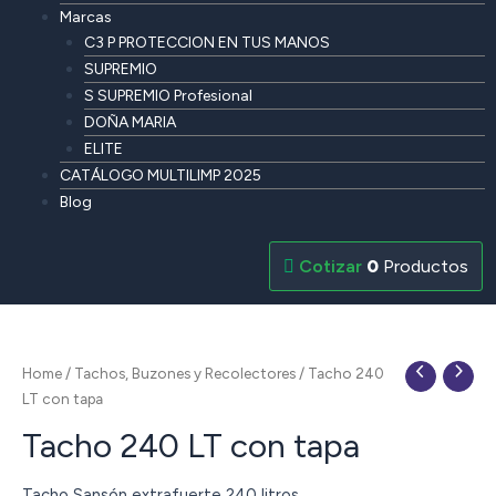
Marcas
C3 P PROTECCION EN TUS MANOS
SUPREMIO
S SUPREMIO Profesional
DOÑA MARIA
ELITE
CATÁLOGO MULTILIMP 2025
Blog
0
Productos
Home
/
Tachos, Buzones y Recolectores
/ Tacho 240
LT con tapa
Tacho 240 LT con tapa
Tacho Sansón extrafuerte 240 litros