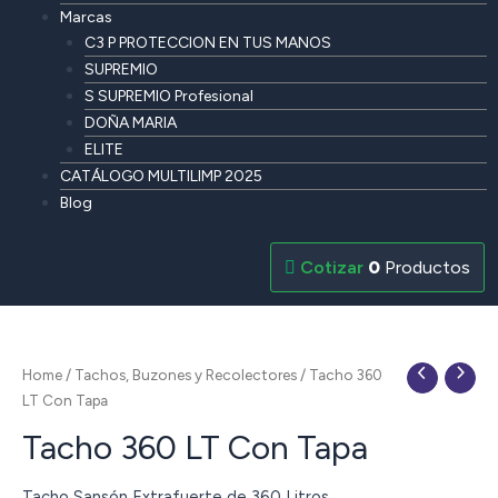
Marcas
C3 P PROTECCION EN TUS MANOS
SUPREMIO
S SUPREMIO Profesional
DOÑA MARIA
ELITE
CATÁLOGO MULTILIMP 2025
Blog
0
Productos
Home
/
Tachos, Buzones y Recolectores
/ Tacho 360
LT Con Tapa
Tacho 360 LT Con Tapa
Tacho Sansón Extrafuerte de 360 Litros