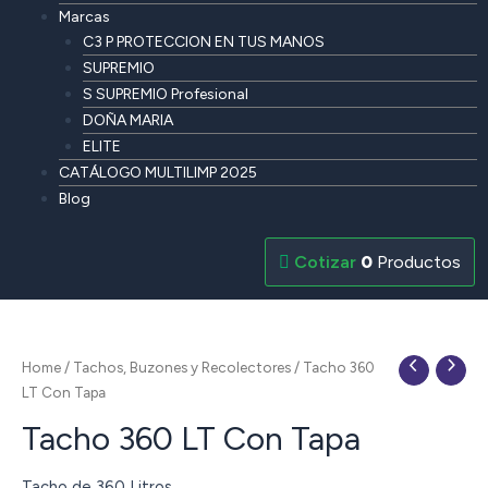
Marcas
C3 P PROTECCION EN TUS MANOS
SUPREMIO
S SUPREMIO Profesional
DOÑA MARIA
ELITE
CATÁLOGO MULTILIMP 2025
Blog
0
Productos
Home
/
Tachos, Buzones y Recolectores
/ Tacho 360
LT Con Tapa
Tacho 360 LT Con Tapa
Tacho de 360 Litros