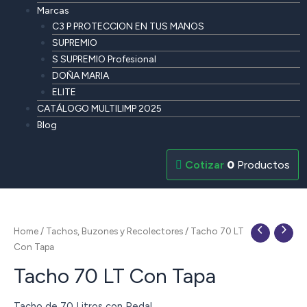
Marcas
C3 P PROTECCION EN TUS MANOS
SUPREMIO
S SUPREMIO Profesional
DOÑA MARIA
ELITE
CATÁLOGO MULTILIMP 2025
Blog
0
Productos
Home
/
Tachos, Buzones y Recolectores
/ Tacho 70 LT
Con Tapa
Tacho 70 LT Con Tapa
Tacho de 70 Litros con Pedal