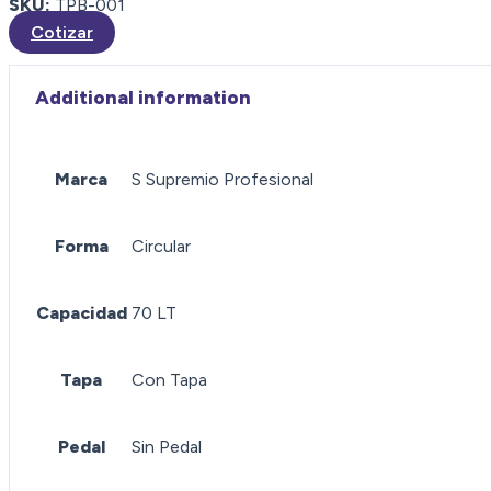
SKU:
TPB-001
Cotizar
Additional information
Marca
S Supremio Profesional
Forma
Circular
Capacidad
70 LT
Tapa
Con Tapa
Pedal
Sin Pedal