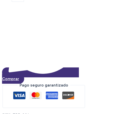
70
LT
Con
Tapa
quantity
Comprar
Pago seguro garantizado