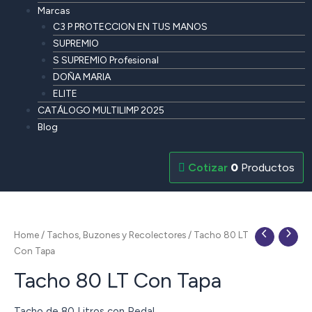
Marcas
C3 P PROTECCION EN TUS MANOS
SUPREMIO
S SUPREMIO Profesional
DOÑA MARIA
ELITE
CATÁLOGO MULTILIMP 2025
Blog
0
Productos
Home
/
Tachos, Buzones y Recolectores
/ Tacho 80 LT
Con Tapa
Tacho 80 LT Con Tapa
Tacho de 80 Litros con Pedal