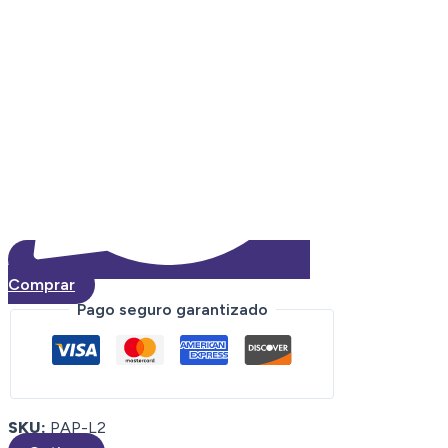
37
CM
quantity
Comprar
Pago seguro garantizado
SKU:
PAP-L2