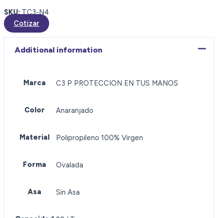
SKU:
TC3-N4
Cotizar
Additional information
Marca
C3 P PROTECCION EN TUS MANOS
Color
Anaranjado
Material
Polipropileno 100% Virgen
Forma
Ovalada
Asa
Sin Asa