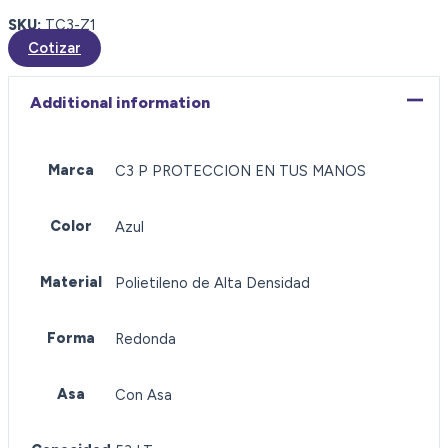
SKU:
TC3-Z1
Cotizar
Additional information
Marca
C3 P PROTECCION EN TUS MANOS
Color
Azul
Material
Polietileno de Alta Densidad
Forma
Redonda
Asa
Con Asa