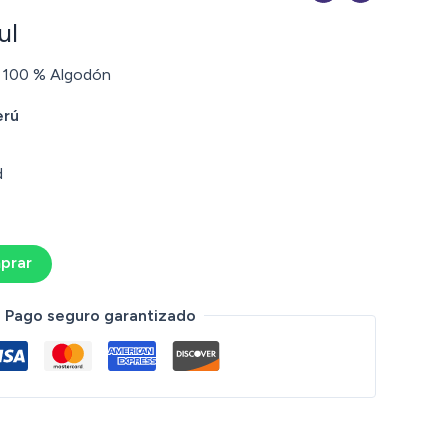
ul
 100 % Algodón
erú
d
prar
Pago seguro garantizado