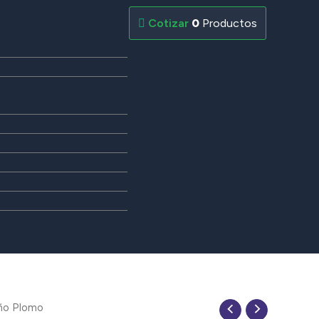
0
Productos
año Plomo