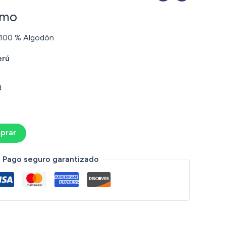
omo
 100 % Algodón
erú
d
prar
Pago seguro garantizado