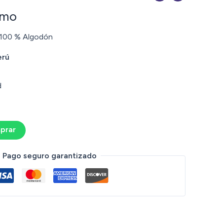
omo
 100 % Algodón
erú
d
prar
Pago seguro garantizado