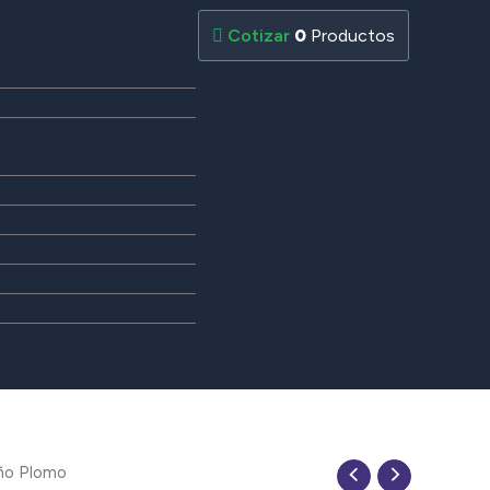
0
Productos
año Plomo