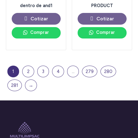
dentro de and1
PRODUCT
Cotizar
Cotizar
Comprar
Comprar
1
2
3
4
…
279
280
281
→