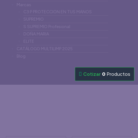
Marcas
C3 P PROTECCION EN TUS MANOS
SUPREMIO
S SUPREMIO Profesional
DOÑA MARIA
ELITE
CATÁLOGO MULTILIMP 2025
Blog
0
Productos
Pulverizador
Inicio
Products
Pulverizador